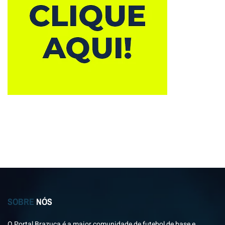
SOBRE
NÓS
O Portal Brazuca é a maior comunidade de futebol de base e