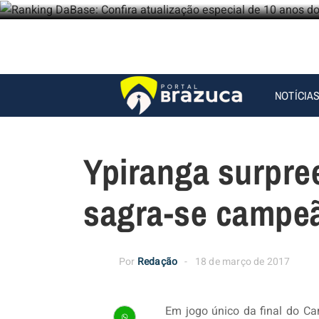
NOTÍCIA
Ypiranga surpre
sagra-se campe
Por
Redação
18 de março de 2017
Em jogo único da final do C