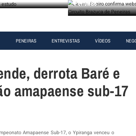
Peneiras
S
PENEIRAS
ENTREVISTAS
VÍDEOS
NEG
ende, derrota Baré e
ão amapaense sub-17
ampeonato Amapaense Sub-17, o Ypiranga venceu o