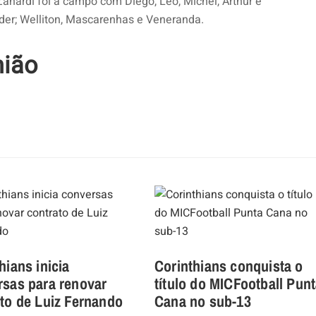
Zanardi foi a campo com Diego, Léo, Michel, Arthur e
der; Welliton, Mascarenhas e Veneranda.
nião
hians inicia
Corinthians conquista o
rsas para renovar
título do MICFootball Pun
to de Luiz Fernando
Cana no sub-13