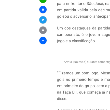
para enfrentar o São José, na
WhatsApp
em partida válida pela décim
Facebook
goleou o adversário, antecipa
Twitter
Um dos destaques da partid
campeonato, é o jovem zague
Email
jogo e a classificação.
Share
Arthur (No meio) durante competiçã
“Fizemos um bom jogo. Mesmo
gols no primeiro tempo e ma
em primeiro do grupo, sem a p
na Taça BH, que começa já na
disse.