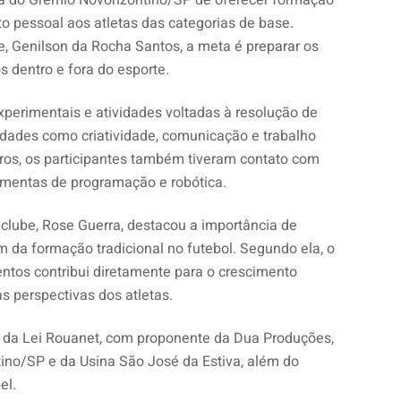
sta do Grêmio Novorizontino/SP de oferecer formação
o pessoal aos atletas das categorias de base.
, Genilson da Rocha Santos, a meta é preparar os
s dentro e fora do esporte.
experimentais e atividades voltadas à resolução de
idades como criatividade, comunicação e trabalho
ros, os participantes também tiveram contato com
amentas de programação e robótica.
clube, Rose Guerra, destacou a importância de
m da formação tradicional no futebol. Segundo ela, o
tos contribui diretamente para o crescimento
s perspectivas dos atletas.
io da Lei Rouanet, com proponente da Dua Produções,
ino/SP e da Usina São José da Estiva, além do
el.