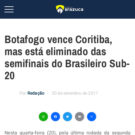
Botafogo vence Coritiba,
mas está eliminado das
semifinais do Brasileiro Sub-
20
Por
Redação
20 de setembro de 2017
WhatsApp
Facebook
Twitter
Email
Share
Nesta quarta-feira (20), pela última rodada da segunda