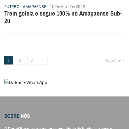
FUTEBOL AMAPAENSE
10 De Abril De 2022
Trem goleia e segue 100% no Amapaense Sub-
20
1
2
3
Page 1 of 3
SOBRE
NÓS
O Portal Brazuca é a maior comunidade de futebol de base e