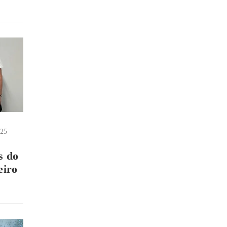
025
s
s do
eiro