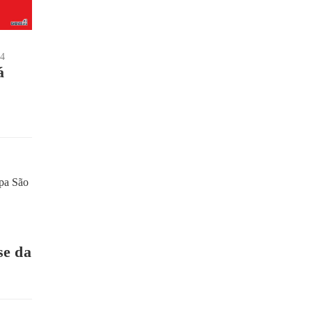
24
á
se da