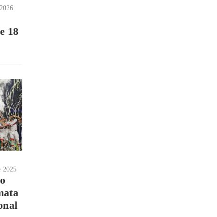
 2026
 e 18
e 2025
o
mata
onal