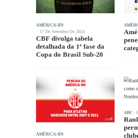
AMÉRICA-RN
AMÉRI
Amér
17 De Setembro De 2024
CBF divulga tabela
pene
detalhada da 1ª fase da
cate
Copa do Brasil Sub-20
ABC
Rank
perm
club
AMÉRICA-RN