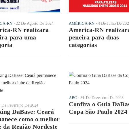
CA-RN
22 De Agosto De 2024
AMÉRICA-RN
4 De Julho De 20
ica-RN realizará
América-RN realizar
ira para uma
peneira para duas
goria
categorias
ABC
31 De Dezembro De 2023
Confira o Guia DaBa
6 De Fevereiro De 2024
ing DaBase: Ceará
Copa São Paulo 2024
anece como o melhor
e da Região Nordeste