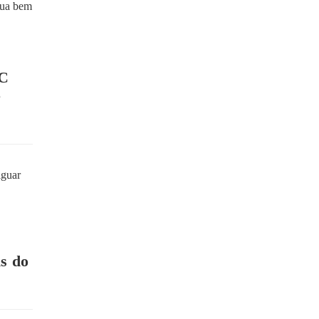
BC
e
is do