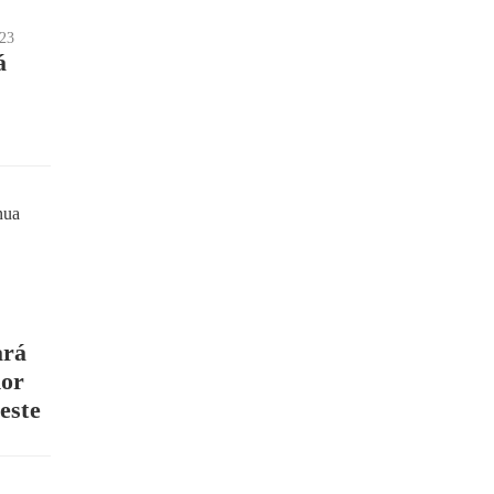
23
á
ará
hor
este