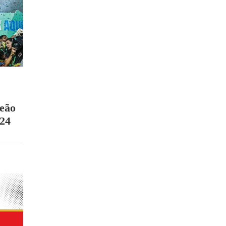
peão
024