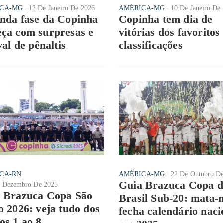
CA-MG
12 De Janeiro De 2026
AMÉRICA-MG
10 De Janeiro De
nda fase da Copinha
Copinha tem dia de
ça com surpresas e
vitórias dos favoritos
val de pênaltis
classificações
CA-RN
AMÉRICA-MG
22 De Outubro D
Guia Brazuca Copa d
e Dezembro De 2025
 Brazuca Copa São
Brasil Sub-20: mata-
o 2026: veja tudo dos
fecha calendário naci
os 1 ao 8