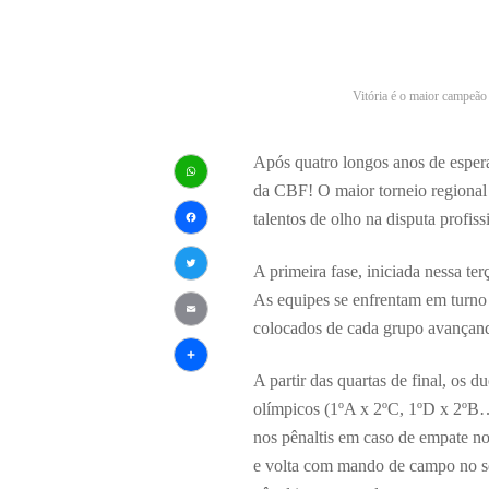
Vitória é o maior campeã
Após quatro longos anos de espera
da CBF! O maior torneio regional 
WhatsApp
talentos de olho na disputa profis
Facebook
A primeira fase, iniciada nessa te
Twitter
As equipes se enfrentam em turno 
colocados de cada grupo avançand
Email
Share
A partir das quartas de final, os 
olímpicos (1ºA x 2ºC, 1ºD x 2ºB
nos pênaltis em caso de empate no
e volta com mando de campo no s