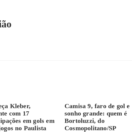
ião
ça Kleber,
Camisa 9, faro de gol e
nte com 17
sonho grande: quem é
cipações em gols em
Bortoluzzi, do
jogos no Paulista
Cosmopolitano/SP