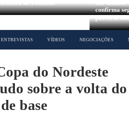
Circuito Br
Brazuca de Peneiras
nos últimos
confirma se
parceria co
ENTREVISTAS
VÍDEOS
NEGOCIAÇÕES
Copa do Nordeste
udo sobre a volta do
 de base