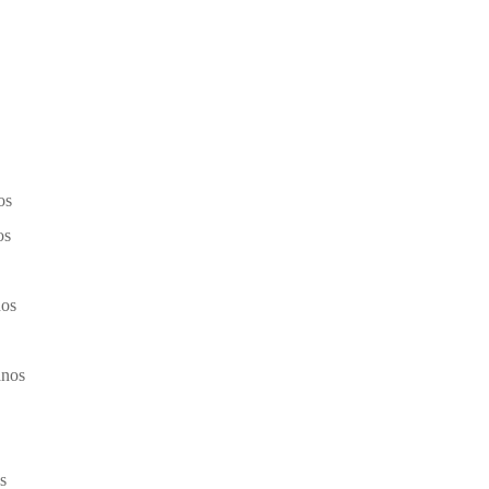
os
os
nos
anos
s