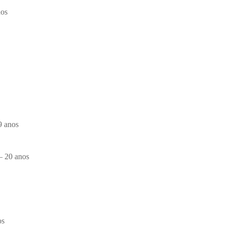
nos
9 anos
– 20 anos
os