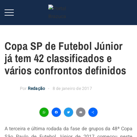
Copa SP de Futebol Júnior
já tem 42 classificados e
vários confrontos definidos
Por
Redação
8 de janeiro de 2017
WhatsApp
Facebook
Twitter
Email
Share
A terceira e última rodada da fase de grupos da 48ª Copa
São Paulo de Futebol Júnior de 2017 começou neste