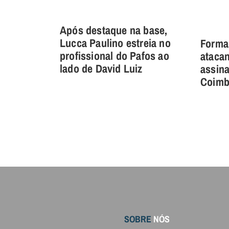
Após destaque na base,
Lucca Paulino estreia no
Forma
profissional do Pafos ao
ataca
lado de David Luiz
assin
Coimbr
SOBRE
NÓS