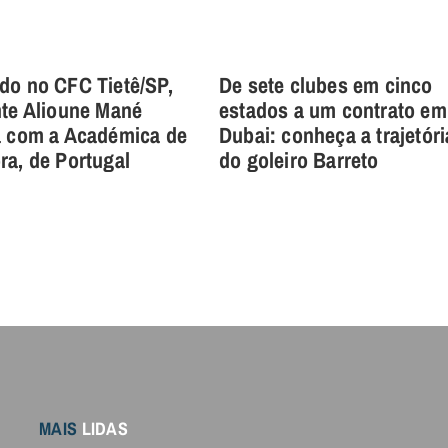
do no CFC Tietê/SP,
De sete clubes em cinco
nte Alioune Mané
estados a um contrato em
a com a Académica de
Dubai: conheça a trajetóri
a, de Portugal
do goleiro Barreto
MAIS
LIDAS