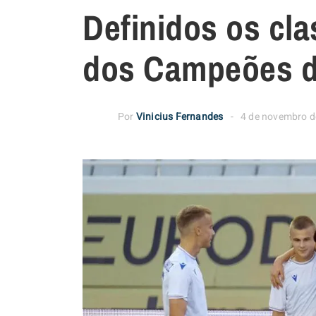
Definidos os cl
dos Campeões d
Por
Vinicius Fernandes
4 de novembro d