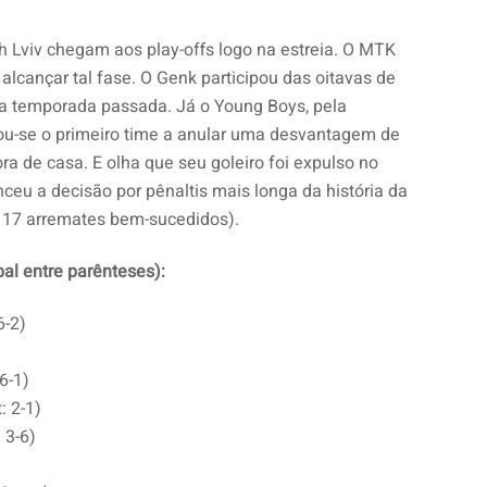
h Lviv chegam aos play-offs logo na estreia. O MTK
alcançar tal fase. O Genk participou das oitavas de
na temporada passada. Já o Young Boys, pela
rnou-se o primeiro time a anular uma desvantagem de
ora de casa. E olha que seu goleiro foi expulso no
ceu a decisão por pênaltis mais longa da história da
r 17 arremates bem-sucedidos).
bal entre parênteses):
6-2)
6-1)
: 2-1)
 3-6)