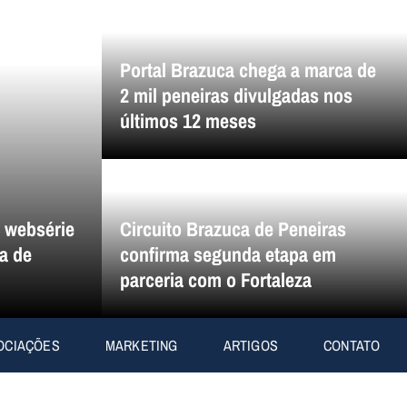
Portal Brazuca chega a marca de
2 mil peneiras divulgadas nos
últimos 12 meses
a websérie
Circuito Brazuca de Peneiras
a de
confirma segunda etapa em
parceria com o Fortaleza
OCIAÇÕES
MARKETING
ARTIGOS
CONTATO