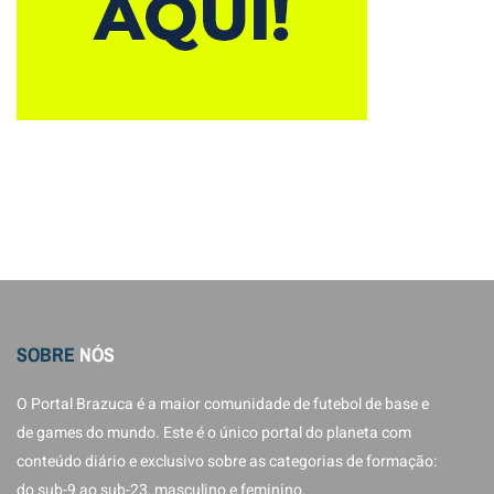
SOBRE
NÓS
O Portal Brazuca é a maior comunidade de futebol de base e
de games do mundo. Este é o único portal do planeta com
conteúdo diário e exclusivo sobre as categorias de formação:
do sub-9 ao sub-23, masculino e feminino.