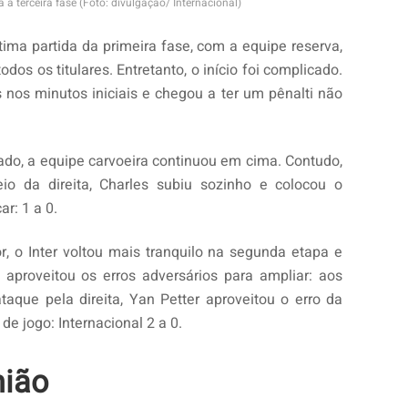
a à terceira fase (Foto: divulgação/ Internacional)
tima partida da primeira fase, com a equipe reserva,
os os titulares. Entretanto, o início foi complicado.
nos minutos iniciais e chegou a ter um pênalti não
ado, a equipe carvoeira continuou em cima. Contudo,
o da direita, Charles subiu sozinho e colocou o
ar: 1 a 0.
 o Inter voltou mais tranquilo na segunda etapa e
aproveitou os erros adversários para ampliar: aos
aque pela direita, Yan Petter aproveitou o erro da
de jogo: Internacional 2 a 0.
nião