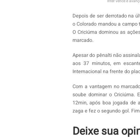
Inter vence e avanç
Depois de ser derrotado na úl
o Colorado mandou a campo tod
O Criciúma dominou as ações 
marcado.
Apesar do pênalti não assinal
aos 37 minutos, em escantei
Internacional na frente do plac
Com a vantagem no marcador,
soube dominar o Criciúma. E 
12min, após boa jogada de at
zaga e fez o segundo gol. Fim 
Deixe sua opi