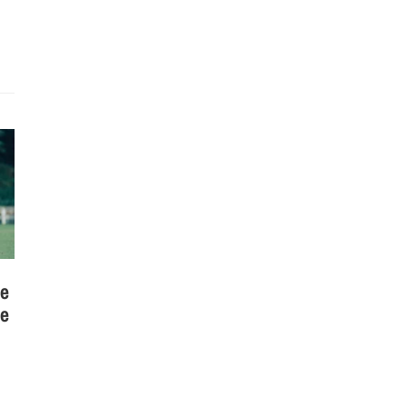
te
 e