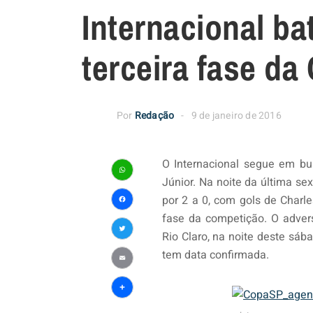
Internacional ba
terceira fase da
Por
Redação
9 de janeiro de 2016
O Internacional segue em bu
Júnior. Na noite da última se
WhatsApp
por 2 a 0, com gols de Charle
Facebook
fase da competição. O advers
Rio Claro, na noite deste sába
Twitter
tem data confirmada.
Email
Share