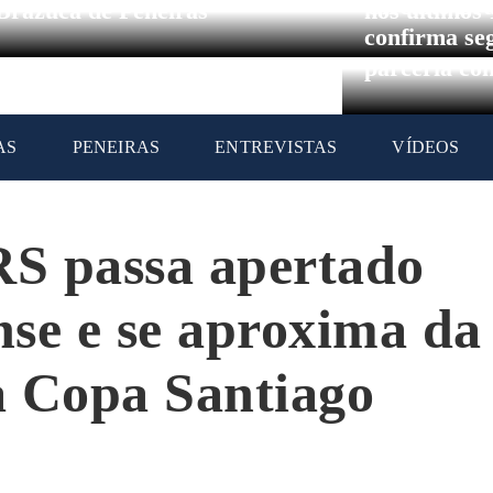
Circuito Br
Brazuca de Peneiras
nos últimos
confirma se
parceria co
AS
PENEIRAS
ENTREVISTAS
VÍDEOS
RS passa apertado
se e se aproxima da
na Copa Santiago