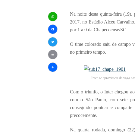
Na noite desta quinta-feira (19),
2017, no Estádio Alceu Carvalho,
WhatsApp
por 1 a 0 da Chapecoense/SC.
Facebook
O time colorado saiu de campo vi
Twitter
no primeiro tempo.
Email
Share
Inter se aproximou da vaga nas 
Com o triunfo, o Inter chegou ao
com o São Paulo, com sete po
conseguido pontuar e comparte
precocemente.
Na quarta rodada, domingo (22)