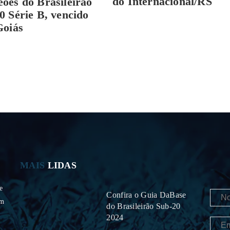
do Internacional/RS
ões do Brasileirão
0 Série B, vencido
Goiás
MAIS
LIDAS
e
Confira o Guia DaBase
om
do Brasileirão Sub-20
2024