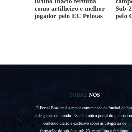
Bruno Inácio termina
campe
como artilheiro e melhor
Sub-2
jogador pelo EC Pelotas
pelo 
SOBRE
NÓS
O Portal Brazuca é a maior comunidade de futebol de bas
e de games do mundo. Este é o único portal do planeta c
conteúdo diário e exclusivo sobre as categorias de
formação: do sub-9 ao sub-23, masculino e feminino.