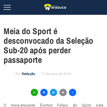
Meia do Sport é
desconvocado da Seleção
Sub-20 após perder
passaporte
Por
Redação
17 de maio de 2016
WhatsApp
Facebook
Twitter
Email
Share
O meia-atacante Éverton Felipe, do Sport, está