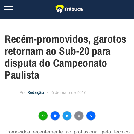
Recém-promovidos, garotos
retornam ao Sub-20 para
disputa do Campeonato
Paulista
Por
Redação
6 de maio de 2016
WhatsApp
Facebook
Twitter
Email
Share
Promovidos recentemente ao profissional pelo técnico