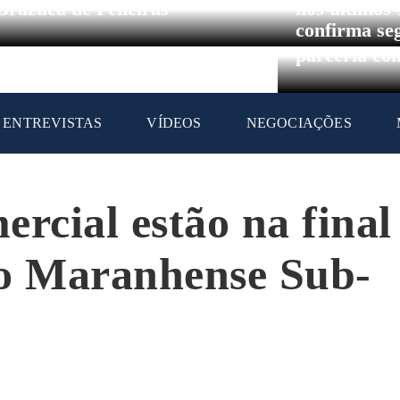
Circuito Br
Brazuca de Peneiras
nos últimos
confirma se
parceria co
ENTREVISTAS
VÍDEOS
NEGOCIAÇÕES
rcial estão na final
o Maranhense Sub-