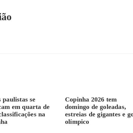
ião
 paulistas se
Copinha 2026 tem
cam em quarta de
domingo de goleadas,
classificações na
estreias de gigantes e g
nha
olímpico