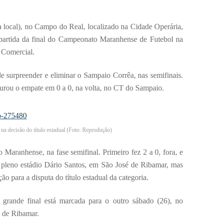
a local), no Campo do Real, localizado na Cidade Operária,
a partida da final do Campeonato Maranhense de Futebol na
e Comercial.
e surpreender e eliminar o Sampaio Corrêa, nas semifinais.
gurou o empate em 0 a 0, na volta, no CT do Sampaio.
 na decisão do título estadual (Foto: Reprodução)
Maranhense, na fase semifinal. Primeiro fez 2 a 0, fora, e
 pleno estádio Dário Santos, em São José de Ribamar, mas
ão para a disputa do título estadual da categoria.
 grande final está marcada para o outro sábado (26), no
é de Ribamar.