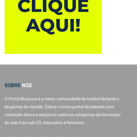
SOBRE
NÓS
O Portal Brazuca é a maior comunidade de futebol de base e
de games do mundo. Este é o único portal do planeta com
conteúdo diário e exclusivo sobre as categorias de formação:
do sub-9 ao sub-23, masculino e feminino.