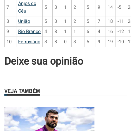
Anjos do
7
5
8
1
2
5
9
14
-5
2
Céu
8
União
5
8
1
2
5
7
18
-11
2
9
Rio Branco
4
8
1
1
6
4
16
-12
1
10
Ferroviário
3
8
0
3
5
9
19
-10
1
Deixe sua opinião
VEJA TAMBÉM