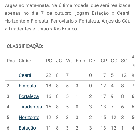
vagas no mata-mata. Na última rodada, que será realizada
apenas no dia 7 de outubro, jogam Estação x Ceará,
Horizonte x Floresta, Ferroviário x Fortaleza, Anjos do Céu
x Tiradentes e União x Rio Branco.
CLASSIFICAÇÃO:
A
Pos
Clube
PG
JG
Vit
Emp
Der
GP
GC
SG
1
Ceará
22
8
7
1
0
17
5
12
9
2
Floresta
18
8
5
3
0
12
4
8
7
3
Fortaleza
16
8
5
1
2
17
9
8
6
4
Tiradentes
15
8
5
0
3
13
7
6
6
5
Horizonte
12
8
3
3
2
15
12
3
5
6
Estação
11
8
3
2
3
13
12
1
4