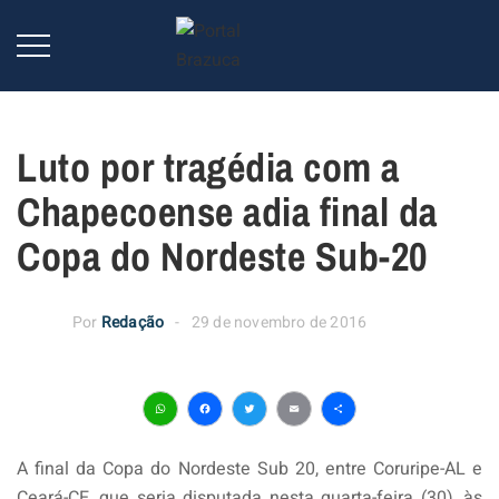
Luto por tragédia com a
Chapecoense adia final da
Copa do Nordeste Sub-20
Por
Redação
29 de novembro de 2016
WhatsApp
Facebook
Twitter
Email
Share
A final da Copa do Nordeste Sub 20, entre Coruripe-AL e
Ceará-CE, que seria disputada nesta quarta-feira (30), às